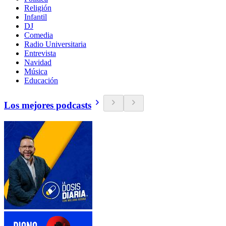
Religión
Infantil
DJ
Comedia
Radio Universitaria
Entrevista
Navidad
Música
Educación
Los mejores podcasts