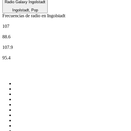
Radio Galaxy Ingolstadt
Ingolstadt, Pop
Frecuencias de radio en Ingolstadt
Deutschlandfunk
107
Deutschlandfunk Kultur
88.6
Radio Galaxy Ingolstadt
107.9
Radio IN
95.4
Top 100 en
radio.net
1
.
Gay FM
2
.
Blu Radio
3
.
Caracol Radio
4
.
SALSA LA SALSERA
5
.
La FM Medellín
6
.
90s90s DANCE RADIO
7
.
Capital Salsa
8
.
Radioaktiva
9
.
181.fm - Awesome 80's
10
.
Caracas. Salsa Romántica