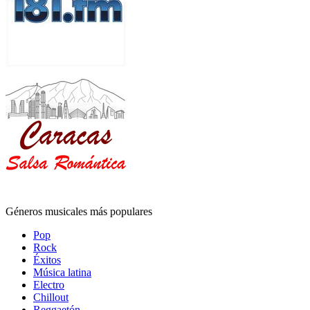
Géneros musicales más populares
Pop
Rock
Éxitos
Música latina
Electro
Chillout
Reggaetón