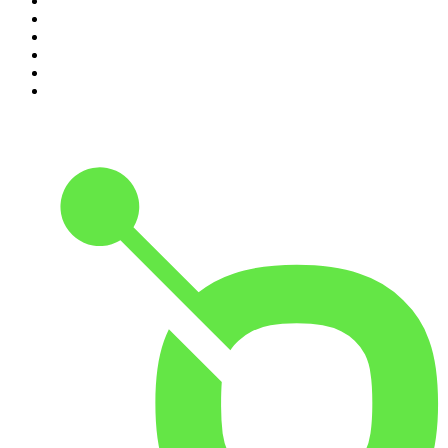
5
.
Estoicismo Filosofia
6
.
Huevos Revueltos con Política
7
.
BBVA Aprendemos juntos
8
.
Despertando
9
.
Durmiendo
10
.
Conducta Delictiva