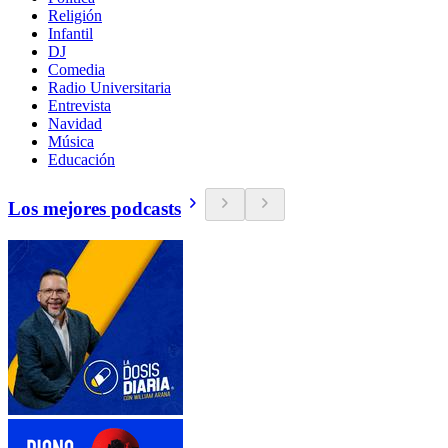
Religión
Infantil
DJ
Comedia
Radio Universitaria
Entrevista
Navidad
Música
Educación
Los mejores podcasts