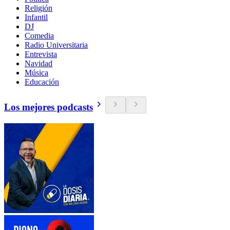
Religión
Infantil
DJ
Comedia
Radio Universitaria
Entrevista
Navidad
Música
Educación
Los mejores podcasts