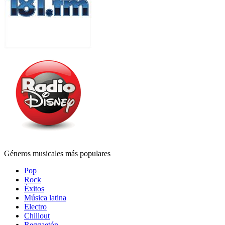
Géneros musicales más populares
Pop
Rock
Éxitos
Música latina
Electro
Chillout
Reggaetón