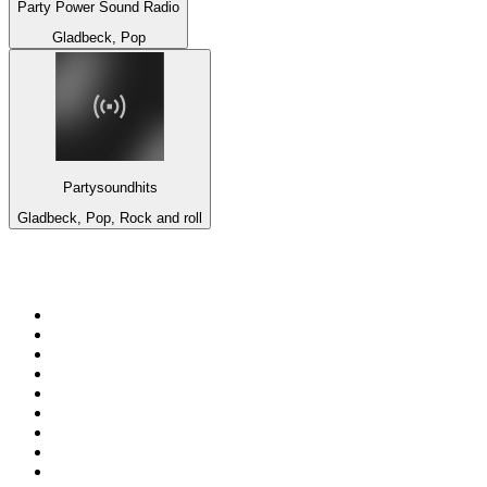
Party Power Sound Radio
Gladbeck, Pop
Partysoundhits
Gladbeck, Pop, Rock and roll
Top 100 en
radio.net
1
.
Gay FM
2
.
Blu Radio
3
.
Caracol Radio
4
.
La FM Medellín
5
.
SALSA LA SALSERA
6
.
90s90s DANCE RADIO
7
.
Radioaktiva
8
.
Capital Salsa
9
.
181.fm - Awesome 80's