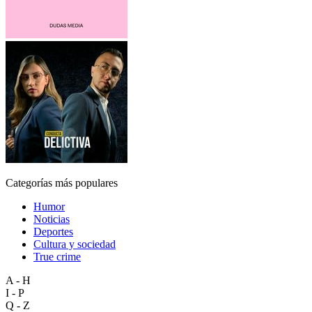
Categorías más populares
Humor
Noticias
Deportes
Cultura y sociedad
True crime
A - H
I - P
Q - Z