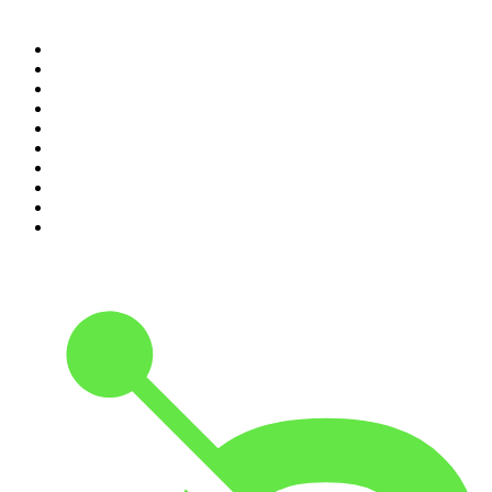
Top 100 podcasts en
Colombia
1
.
LA DOSIS DIARIA ROKA
2
.
DianaUribe.fm
3
.
Seminario Fenix | Brian Tracy
4
.
365 con Dios
5
.
Estoicismo Filosofia
6
.
Despertando
7
.
El Pulso del Fútbol
8
.
Durmiendo
9
.
BBVA Aprendemos juntos
10
.
Conducta Delictiva