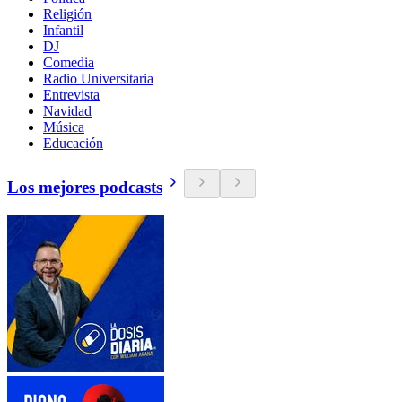
Religión
Infantil
DJ
Comedia
Radio Universitaria
Entrevista
Navidad
Música
Educación
Los mejores podcasts