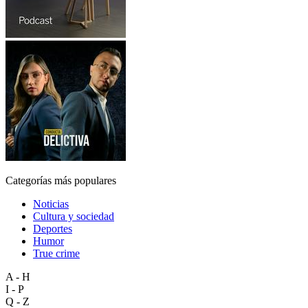
Categorías más populares
Noticias
Cultura y sociedad
Deportes
Humor
True crime
A - H
I - P
Q - Z