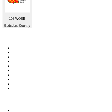
105 WQSB
Gadsden, Country
Top 100 en
radio.net
1
.
Gay FM
2
.
Blu Radio
3
.
Caracol Radio
4
.
SALSA LA SALSERA
5
.
La FM Medellín
6
.
90s90s DANCE RADIO
7
.
Capital Salsa
8
.
Radioaktiva
9
.
181.fm - Awesome 80's
10
.
Caracas. Salsa Romántica
Top 100 podcasts en
Colombia
1
.
LA DOSIS DIARIA ROKA