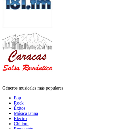
Géneros musicales más populares
Pop
Rock
Éxitos
Música latina
Electro
Chillout
Reggaetón