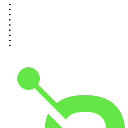
2
.
DianaUribe.fm
3
.
Seminario Fenix | Brian Tracy
4
.
365 con Dios
5
.
Estoicismo Filosofia
6
.
Despertando
7
.
El Pulso del Fútbol
8
.
Durmiendo
9
.
BBVA Aprendemos juntos
10
.
Conducta Delictiva