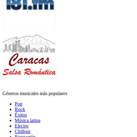
Géneros musicales más populares
Pop
Rock
Éxitos
Música latina
Electro
Chillout
Reggaetón