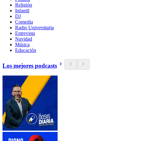
Religión
Infantil
DJ
Comedia
Radio Universitaria
Entrevista
Navidad
Música
Educación
Los mejores podcasts