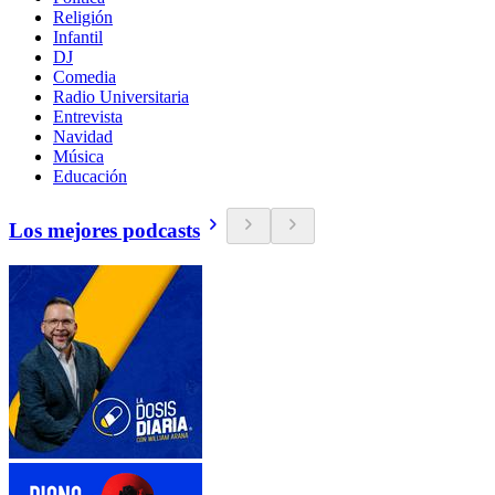
Religión
Infantil
DJ
Comedia
Radio Universitaria
Entrevista
Navidad
Música
Educación
Los mejores podcasts