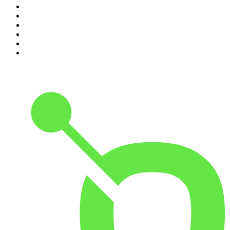
5
.
Estoicismo Filosofia
6
.
Huevos Revueltos con Política
7
.
Despertando
8
.
BBVA Aprendemos juntos
9
.
Conducta Delictiva
10
.
Durmiendo