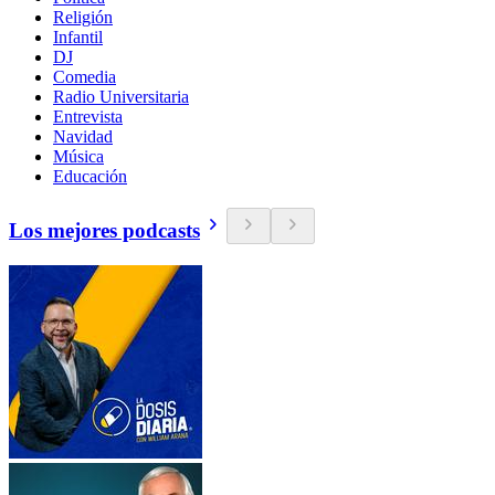
Religión
Infantil
DJ
Comedia
Radio Universitaria
Entrevista
Navidad
Música
Educación
Los mejores podcasts