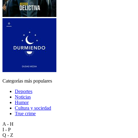
Categorías más populares
Deportes
Noticias
Humor
Cultura y sociedad
True crime
A - H
I - P
Q - Z