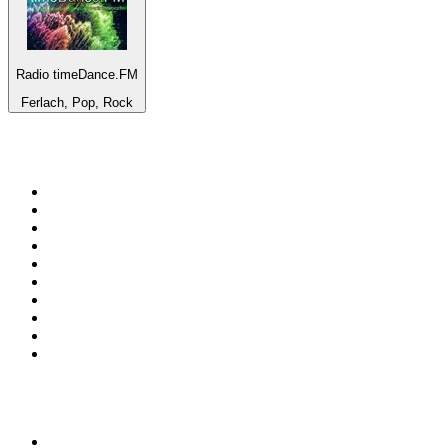
Radio timeDance.FM
Ferlach, Pop, Rock
Top 100 en
radio.net
1
.
Gay FM
2
.
Blu Radio
3
.
Caracol Radio
4
.
SALSA LA SALSERA
5
.
La FM Medellín
6
.
90s90s DANCE RADIO
7
.
Capital Salsa
8
.
Radioaktiva
9
.
181.fm - Awesome 80's
10
.
Caracas. Salsa Romántica
Top 100 podcasts en
Colombia
1
.
LA DOSIS DIARIA ROKA