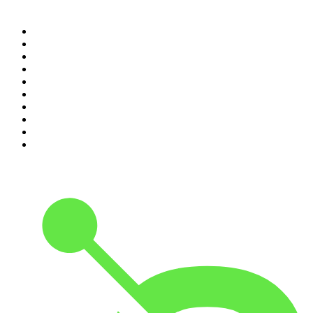
Top 100 podcasts en
Colombia
1
.
LA DOSIS DIARIA ROKA
2
.
DianaUribe.fm
3
.
Seminario Fenix | Brian Tracy
4
.
365 con Dios
5
.
Estoicismo Filosofia
6
.
Despertando
7
.
El Pulso del Fútbol
8
.
Durmiendo
9
.
BBVA Aprendemos juntos
10
.
Conducta Delictiva