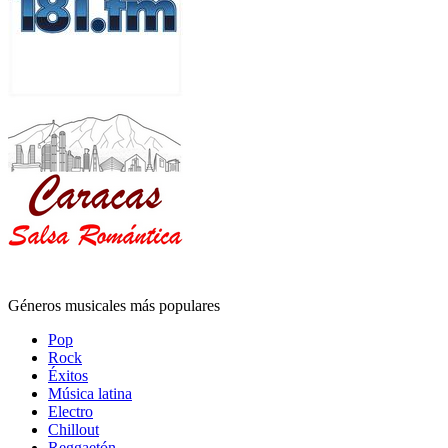
Géneros musicales más populares
Pop
Rock
Éxitos
Música latina
Electro
Chillout
Reggaetón