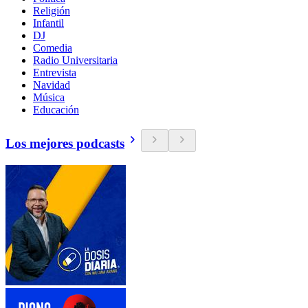
Religión
Infantil
DJ
Comedia
Radio Universitaria
Entrevista
Navidad
Música
Educación
Los mejores podcasts