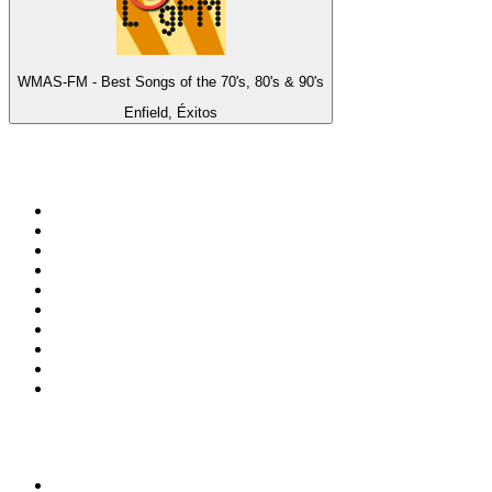
WMAS-FM - Best Songs of the 70's, 80's & 90's
Enfield, Éxitos
Top 100 en
radio.net
1
.
Gay FM
2
.
Blu Radio
3
.
Caracol Radio
4
.
SALSA LA SALSERA
5
.
La FM Medellín
6
.
90s90s DANCE RADIO
7
.
Radioaktiva
8
.
Capital Salsa
9
.
Caracas. Salsa Romántica
10
.
Radio Disney México
Top 100 podcasts en
Colombia
1
.
LA DOSIS DIARIA ROKA