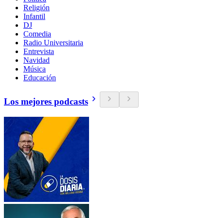
Religión
Infantil
DJ
Comedia
Radio Universitaria
Entrevista
Navidad
Música
Educación
Los mejores podcasts