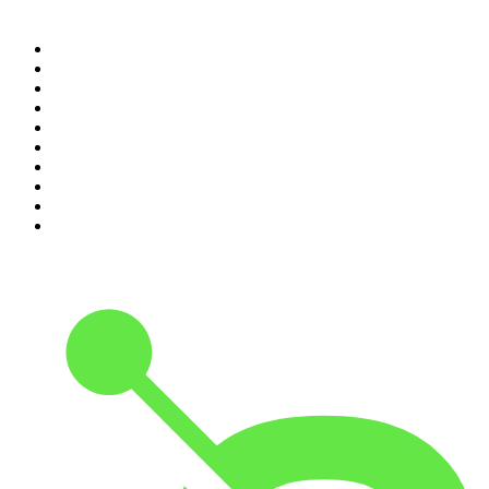
Top 100 podcasts en
Colombia
1
.
LA DOSIS DIARIA ROKA
2
.
Seminario Fenix | Brian Tracy
3
.
DianaUribe.fm
4
.
365 con Dios
5
.
Estoicismo Filosofia
6
.
Huevos Revueltos con Política
7
.
Despertando
8
.
BBVA Aprendemos juntos
9
.
Conducta Delictiva
10
.
Durmiendo