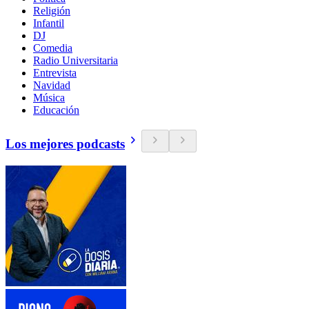
Religión
Infantil
DJ
Comedia
Radio Universitaria
Entrevista
Navidad
Música
Educación
Los mejores podcasts