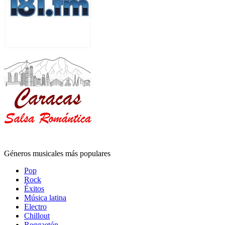
Géneros musicales más populares
Pop
Rock
Éxitos
Música latina
Electro
Chillout
Reggaetón