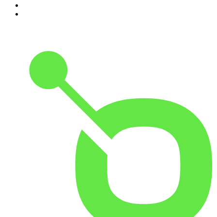
9
.
BBVA Aprendemos juntos
10
.
Conducta Delictiva