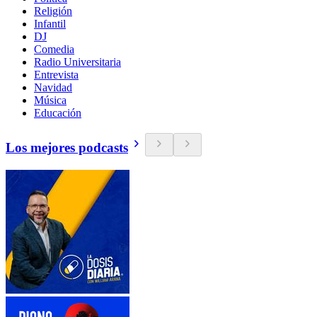
Religión
Infantil
DJ
Comedia
Radio Universitaria
Entrevista
Navidad
Música
Educación
Los mejores podcasts