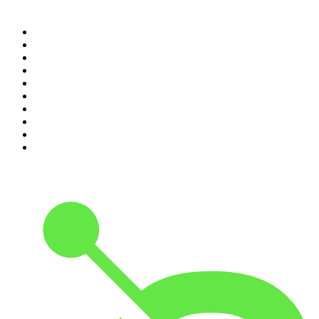
Top 100 podcasts en
Colombia
1
.
LA DOSIS DIARIA ROKA
2
.
DianaUribe.fm
3
.
365 con Dios
4
.
Seminario Fenix | Brian Tracy
5
.
Estoicismo Filosofia
6
.
Durmiendo
7
.
Despertando
8
.
BBVA Aprendemos juntos
9
.
Se Regalan Dudas
10
.
Conducta Delictiva