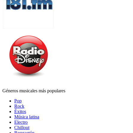
Géneros musicales más populares
Pop
Rock
Éxitos
Música latina
Electro
Chillout
Reggaetón