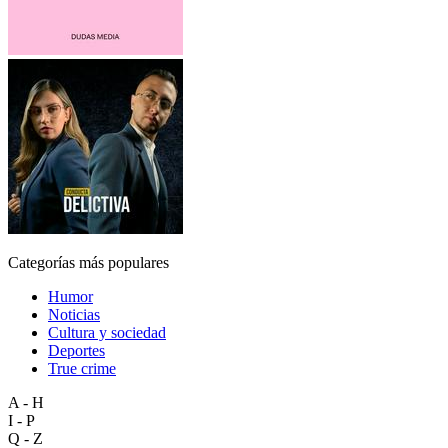
Categorías más populares
Humor
Noticias
Cultura y sociedad
Deportes
True crime
A - H
I - P
Q - Z