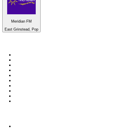
Meridian FM
East Grinstead, Pop
Top 100 en
radio.net
1
.
Gay FM
2
.
Blu Radio
3
.
Caracol Radio
4
.
La FM Medellín
5
.
SALSA LA SALSERA
6
.
90s90s DANCE RADIO
7
.
Radioaktiva
8
.
Capital Salsa
9
.
181.fm - Awesome 80's
10
.
Radio Disney México
Top 100 podcasts en
Colombia
1
.
LA DOSIS DIARIA ROKA