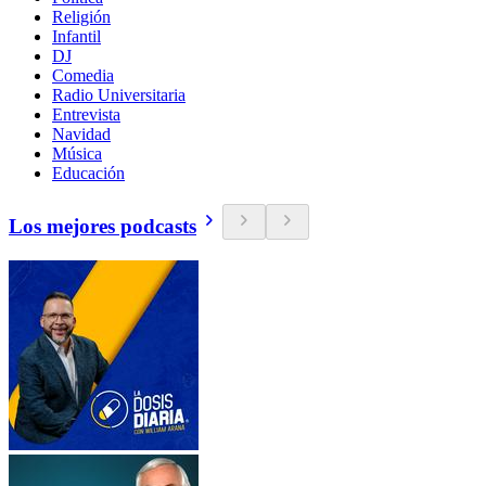
Religión
Infantil
DJ
Comedia
Radio Universitaria
Entrevista
Navidad
Música
Educación
Los mejores podcasts