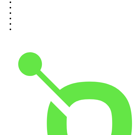
5
.
Estoicismo Filosofia
6
.
Huevos Revueltos con Política
7
.
Despertando
8
.
BBVA Aprendemos juntos
9
.
Conducta Delictiva
10
.
Durmiendo