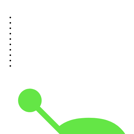
Top 100 podcasts en
Colombia
1
.
LA DOSIS DIARIA ROKA
2
.
DianaUribe.fm
3
.
365 con Dios
4
.
Seminario Fenix | Brian Tracy
5
.
Estoicismo Filosofia
6
.
Durmiendo
7
.
Despertando
8
.
BBVA Aprendemos juntos
9
.
Se Regalan Dudas
10
.
Conducta Delictiva