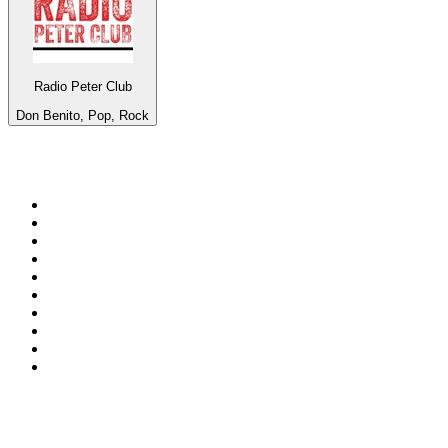
Radio Peter Club
Don Benito, Pop, Rock
Top 100 en
radio.net
1
.
Gay FM
2
.
Blu Radio
3
.
Caracol Radio
4
.
La FM Medellín
5
.
SALSA LA SALSERA
6
.
90s90s DANCE RADIO
7
.
Radioaktiva
8
.
Capital Salsa
9
.
181.fm - Awesome 80's
10
.
Radio Disney México
Top 100 podcasts en
Colombia