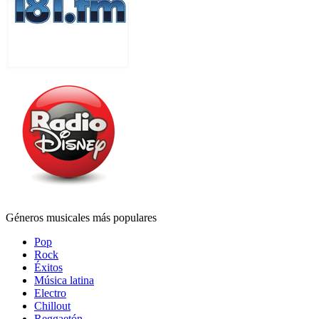
Géneros musicales más populares
Pop
Rock
Éxitos
Música latina
Electro
Chillout
Reggaetón