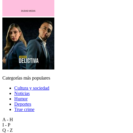
Categorías más populares
Cultura y sociedad
Noticias
Humor
Deportes
True crime
A - H
I - P
Q - Z