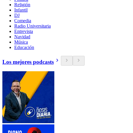
Religión
Infantil
DJ
Comedia
Radio Universitaria
Entrevista
Navidad
Música
Educación
Los mejores podcasts