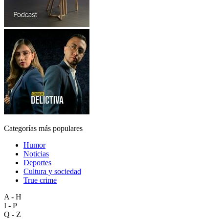
Categorías más populares
Humor
Noticias
Deportes
Cultura y sociedad
True crime
A - H
I - P
Q - Z