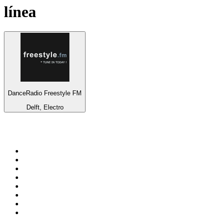
línea
DanceRadio Freestyle FM
Delft, Electro
Top 100 en
radio.net
1
.
Gay FM
2
.
Blu Radio
3
.
Caracol Radio
4
.
SALSA LA SALSERA
5
.
La FM Medellín
6
.
90s90s DANCE RADIO
7
.
Capital Salsa
8
.
Radioaktiva