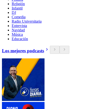
Religión
Infantil
DJ
Comedia
Radio Universitaria
Entrevista
Navidad
Música
Educación
Los mejores podcasts