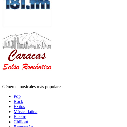
Géneros musicales más populares
Pop
Rock
Éxitos
Música latina
Electro
Chillout
Reggaetón