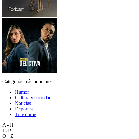
Categorías más populares
Humor
Cultura y sociedad
Noticias
Deportes
True crime
A - H
I - P
Q - Z