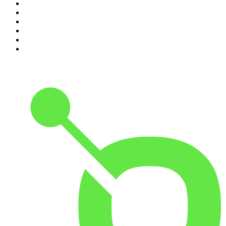
5
.
Estoicismo Filosofia
6
.
Despertando
7
.
El Pulso del Fútbol
8
.
Durmiendo
9
.
BBVA Aprendemos juntos
10
.
Conducta Delictiva