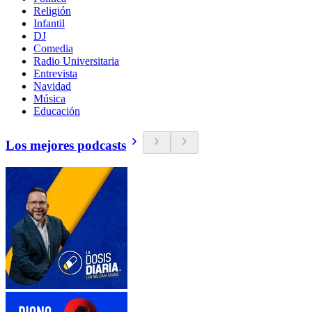
Religión
Infantil
DJ
Comedia
Radio Universitaria
Entrevista
Navidad
Música
Educación
Los mejores podcasts