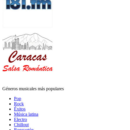
Géneros musicales más populares
Pop
Rock
Éxitos
Música latina
Electro
Chillout
Reggaetón