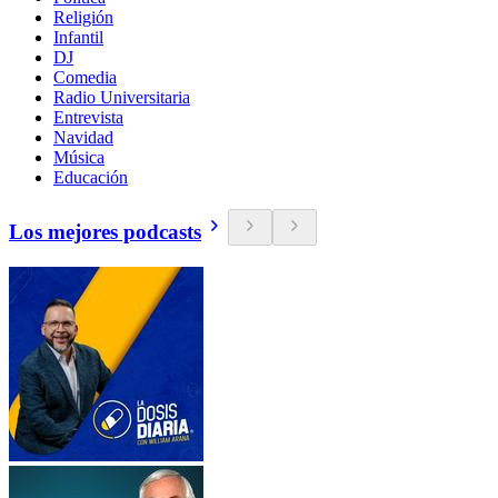
Religión
Infantil
DJ
Comedia
Radio Universitaria
Entrevista
Navidad
Música
Educación
Los mejores podcasts