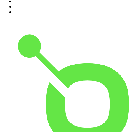
8
.
BBVA Aprendemos juntos
9
.
Conducta Delictiva
10
.
Durmiendo