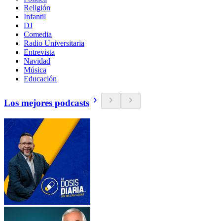
Religión
Infantil
DJ
Comedia
Radio Universitaria
Entrevista
Navidad
Música
Educación
Los mejores podcasts