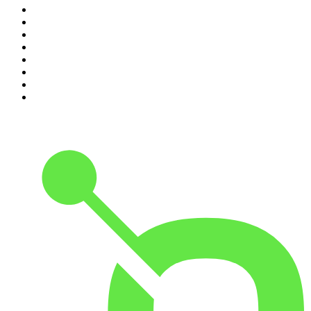
3
.
DianaUribe.fm
4
.
365 con Dios
5
.
Estoicismo Filosofia
6
.
Huevos Revueltos con Política
7
.
Despertando
8
.
BBVA Aprendemos juntos
9
.
Conducta Delictiva
10
.
Durmiendo