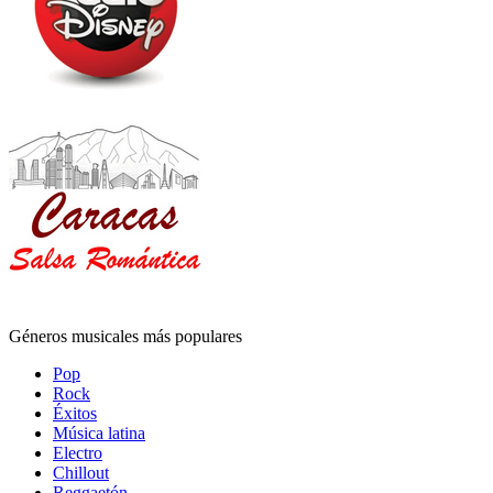
Géneros musicales más populares
Pop
Rock
Éxitos
Música latina
Electro
Chillout
Reggaetón