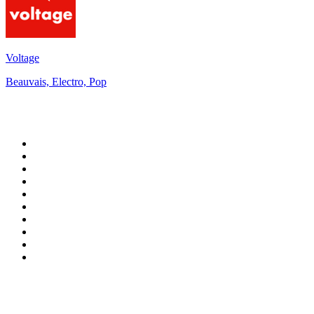
Voltage
Beauvais, Electro, Pop
Top 100 en
radio.net
1
.
Gay FM
2
.
Blu Radio
3
.
Caracol Radio
4
.
La FM Medellín
5
.
SALSA LA SALSERA
6
.
90s90s DANCE RADIO
7
.
Radioaktiva
8
.
Capital Salsa
9
.
181.fm - Awesome 80's
10
.
Radio Disney México
Top 100 podcasts en
Colombia