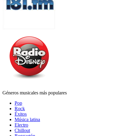
Géneros musicales más populares
Pop
Rock
Éxitos
Música latina
Electro
Chillout
Reggaetón