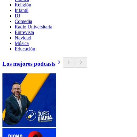
Religión
Infantil
DJ
Comedia
Radio Universitaria
Entrevista
Navidad
Música
Educación
Los mejores podcasts