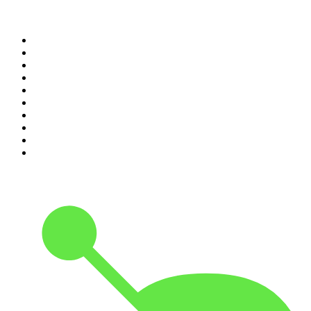
Top 100 podcasts en
Colombia
1
.
LA DOSIS DIARIA ROKA
2
.
DianaUribe.fm
3
.
365 con Dios
4
.
Seminario Fenix | Brian Tracy
5
.
Estoicismo Filosofia
6
.
Durmiendo
7
.
Despertando
8
.
BBVA Aprendemos juntos
9
.
Se Regalan Dudas
10
.
Conducta Delictiva