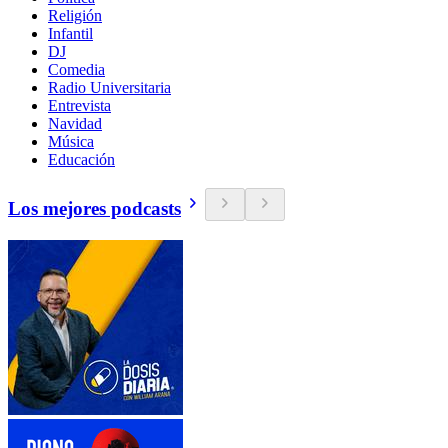
Religión
Infantil
DJ
Comedia
Radio Universitaria
Entrevista
Navidad
Música
Educación
Los mejores podcasts