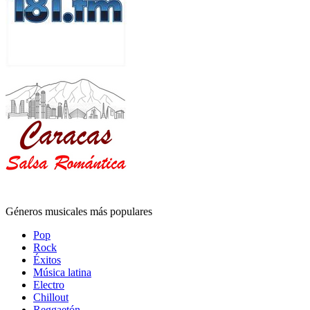
Géneros musicales más populares
Pop
Rock
Éxitos
Música latina
Electro
Chillout
Reggaetón