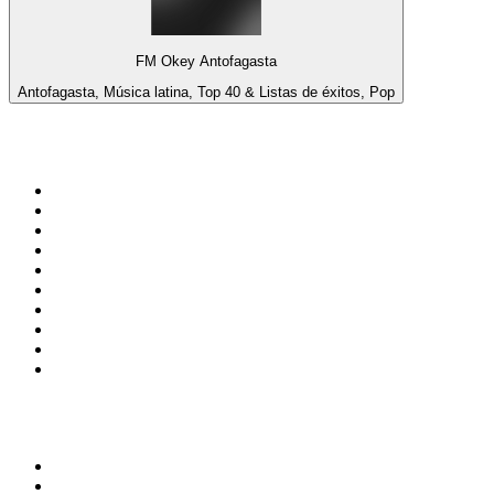
FM Okey Antofagasta
Antofagasta, Música latina, Top 40 & Listas de éxitos, Pop
Top 100 en
radio.net
1
.
Gay FM
2
.
Blu Radio
3
.
Caracol Radio
4
.
SALSA LA SALSERA
5
.
La FM Medellín
6
.
90s90s DANCE RADIO
7
.
Capital Salsa
8
.
Radioaktiva
9
.
181.fm - Awesome 80's
10
.
Caracas. Salsa Romántica
Top 100 podcasts en
Colombia
1
.
LA DOSIS DIARIA ROKA
2
.
DianaUribe.fm