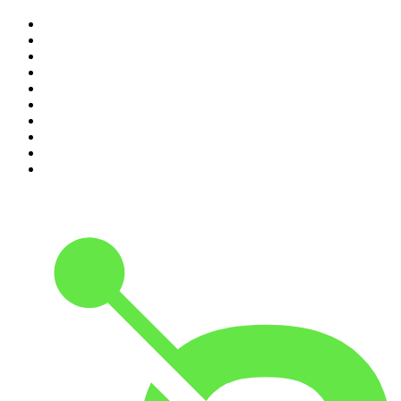
1
.
LA DOSIS DIARIA ROKA
2
.
DianaUribe.fm
3
.
Seminario Fenix | Brian Tracy
4
.
365 con Dios
5
.
Estoicismo Filosofia
6
.
Despertando
7
.
El Pulso del Fútbol
8
.
Durmiendo
9
.
BBVA Aprendemos juntos
10
.
Conducta Delictiva