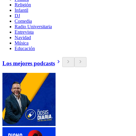
Religión
Infantil
DJ
Comedia
Radio Universitaria
Entrevista
Navidad
Música
Educación
Los mejores podcasts