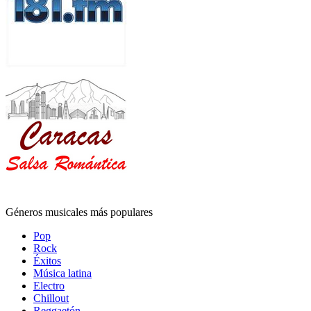
Géneros musicales más populares
Pop
Rock
Éxitos
Música latina
Electro
Chillout
Reggaetón