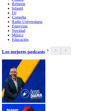
Religión
Infantil
DJ
Comedia
Radio Universitaria
Entrevista
Navidad
Música
Educación
Los mejores podcasts