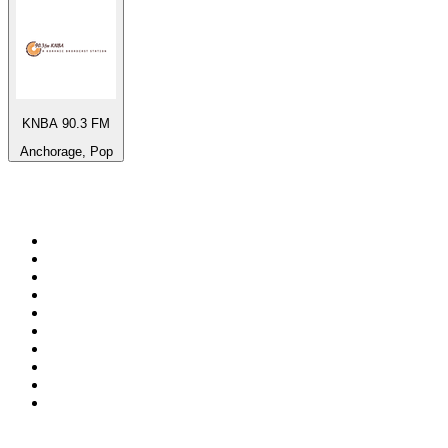
KNBA 90.3 FM
Anchorage, Pop
Top 100 en
radio.net
1
.
Gay FM
2
.
Blu Radio
3
.
Caracol Radio
4
.
SALSA LA SALSERA
5
.
La FM Medellín
6
.
90s90s DANCE RADIO
7
.
Capital Salsa
8
.
Radioaktiva
9
.
Caracas. Salsa Romántica
10
.
Radio Disney México
Top 100 podcasts en
Colombia