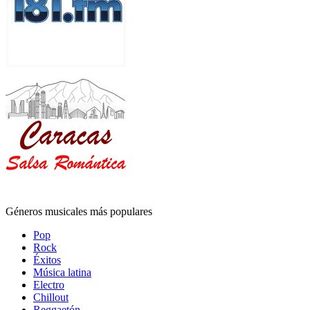
Géneros musicales más populares
Pop
Rock
Éxitos
Música latina
Electro
Chillout
Reggaetón