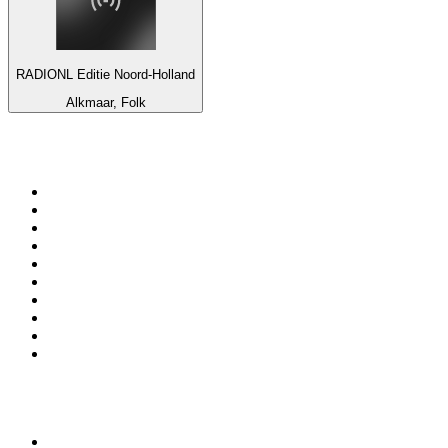
RADIONL Editie Noord-Holland
Alkmaar, Folk
Top 100 en
radio.net
1
.
Gay FM
2
.
Blu Radio
3
.
Caracol Radio
4
.
La FM Medellín
5
.
SALSA LA SALSERA
6
.
90s90s DANCE RADIO
7
.
Radioaktiva
8
.
Capital Salsa
9
.
181.fm - Awesome 80's
10
.
Radio Disney México
Top 100 podcasts en
Colombia
1
.
LA DOSIS DIARIA ROKA