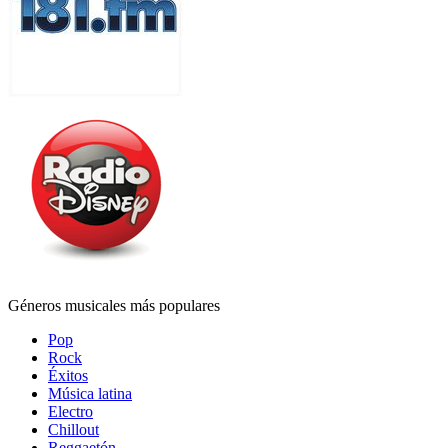
Géneros musicales más populares
Pop
Rock
Éxitos
Música latina
Electro
Chillout
Reggaetón