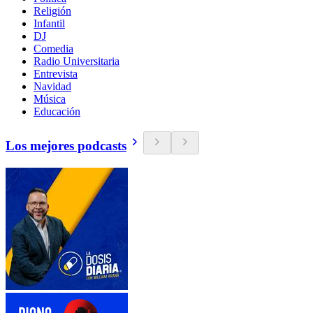
Religión
Infantil
DJ
Comedia
Radio Universitaria
Entrevista
Navidad
Música
Educación
Los mejores podcasts