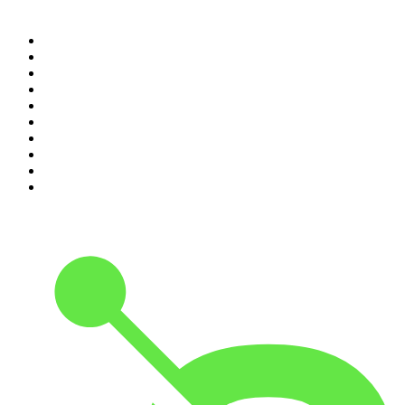
Top 100 podcasts en
Colombia
1
.
LA DOSIS DIARIA ROKA
2
.
DianaUribe.fm
3
.
365 con Dios
4
.
Seminario Fenix | Brian Tracy
5
.
Estoicismo Filosofia
6
.
Durmiendo
7
.
Despertando
8
.
BBVA Aprendemos juntos
9
.
Se Regalan Dudas
10
.
Conducta Delictiva