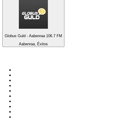
Globus Guld - Aabenraa 106.7 FM
Aabenraa, Éxitos
Top 100 en
radio.net
1
.
Gay FM
2
.
Blu Radio
3
.
Caracol Radio
4
.
SALSA LA SALSERA
5
.
La FM Medellín
6
.
90s90s DANCE RADIO
7
.
Radioaktiva
8
.
Capital Salsa
9
.
Caracas. Salsa Romántica
10
.
Radio Disney México
Top 100 podcasts en
Colombia