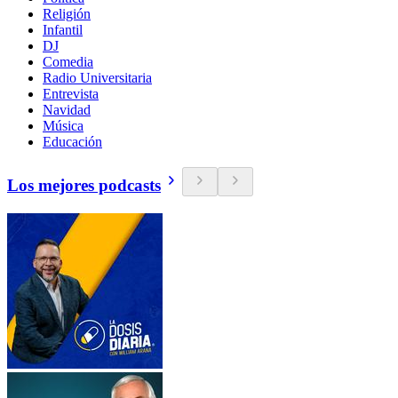
Religión
Infantil
DJ
Comedia
Radio Universitaria
Entrevista
Navidad
Música
Educación
Los mejores podcasts