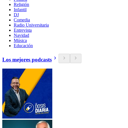
Religión
Infantil
DJ
Comedia
Radio Universitaria
Entrevista
Navidad
Música
Educación
Los mejores podcasts