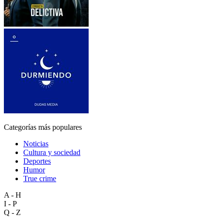
Categorías más populares
Noticias
Cultura y sociedad
Deportes
Humor
True crime
A - H
I - P
Q - Z