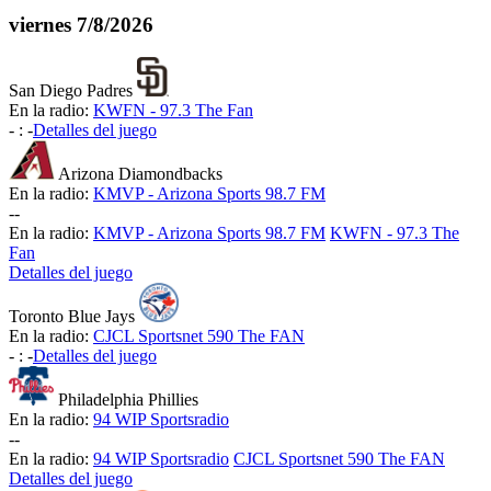
viernes
7/8/2026
San Diego Padres
En la radio:
KWFN - 97.3 The Fan
-
:
-
Detalles del juego
Arizona Diamondbacks
En la radio:
KMVP - Arizona Sports 98.7 FM
-
-
En la radio:
KMVP - Arizona Sports 98.7 FM
KWFN - 97.3 The
Fan
Detalles del juego
Toronto Blue Jays
En la radio:
CJCL Sportsnet 590 The FAN
-
:
-
Detalles del juego
Philadelphia Phillies
En la radio:
94 WIP Sportsradio
-
-
En la radio:
94 WIP Sportsradio
CJCL Sportsnet 590 The FAN
Detalles del juego