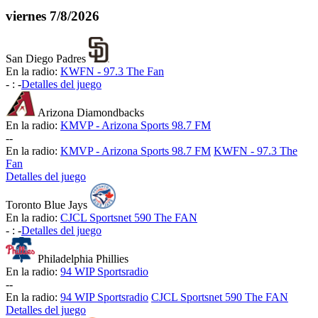
viernes
7/8/2026
San Diego Padres
En la radio:
KWFN - 97.3 The Fan
-
:
-
Detalles del juego
Arizona Diamondbacks
En la radio:
KMVP - Arizona Sports 98.7 FM
-
-
En la radio:
KMVP - Arizona Sports 98.7 FM
KWFN - 97.3 The
Fan
Detalles del juego
Toronto Blue Jays
En la radio:
CJCL Sportsnet 590 The FAN
-
:
-
Detalles del juego
Philadelphia Phillies
En la radio:
94 WIP Sportsradio
-
-
En la radio:
94 WIP Sportsradio
CJCL Sportsnet 590 The FAN
Detalles del juego