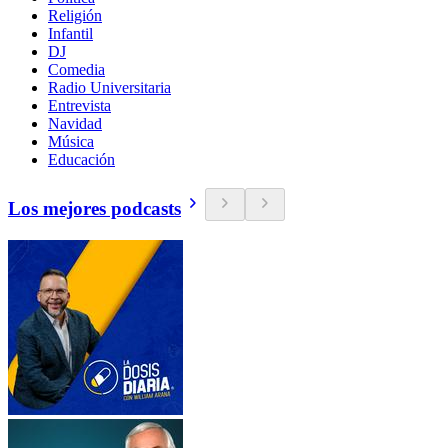
Religión
Infantil
DJ
Comedia
Radio Universitaria
Entrevista
Navidad
Música
Educación
Los mejores podcasts