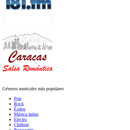
Géneros musicales más populares
Pop
Rock
Éxitos
Música latina
Electro
Chillout
Reggaetón