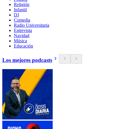
Religión
Infantil
DJ
Comedia
Radio Universitaria
Entrevista
Navidad
Música
Educación
Los mejores podcasts