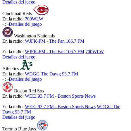
Detalles del juego
Cincinnati Reds
En la radio:
700WLW
-
:
-
Detalles del juego
Washington Nationals
En la radio:
WJFK-FM - The Fan 106.7 FM
-
-
En la radio:
WJFK-FM - The Fan 106.7 FM
700WLW
Detalles del juego
Athletics
En la radio:
WDGG The Dawg 93.7 FM
-
:
-
Detalles del juego
Boston Red Sox
En la radio:
WEEI 93.7 FM - Boston Sports News
-
-
En la radio:
WEEI 93.7 FM - Boston Sports News
WDGG The
Dawg 93.7 FM
Detalles del juego
Toronto Blue Jays