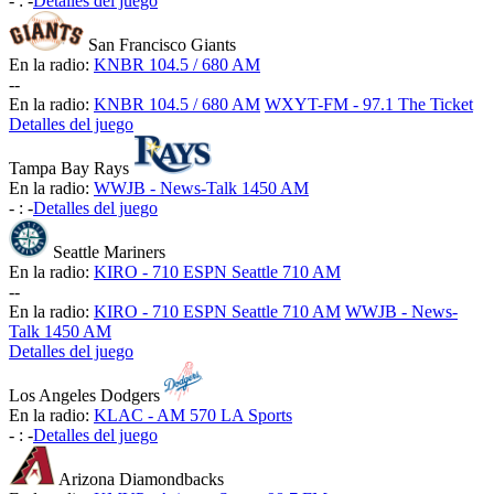
-
:
-
Detalles del juego
San Francisco Giants
En la radio:
KNBR 104.5 / 680 AM
-
-
En la radio:
KNBR 104.5 / 680 AM
WXYT-FM - 97.1 The Ticket
Detalles del juego
Tampa Bay Rays
En la radio:
WWJB - News-Talk 1450 AM
-
:
-
Detalles del juego
Seattle Mariners
En la radio:
KIRO - 710 ESPN Seattle 710 AM
-
-
En la radio:
KIRO - 710 ESPN Seattle 710 AM
WWJB - News-
Talk 1450 AM
Detalles del juego
Los Angeles Dodgers
En la radio:
KLAC - AM 570 LA Sports
-
:
-
Detalles del juego
Arizona Diamondbacks