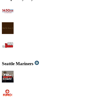
WWJB - News-Talk 1450 AM
WYND 1310 AM
WYGM 740 The Game 96.9
Seattle Mariners
KIRO - 710 ESPN Seattle 710 AM
KIRO Radio 97.3