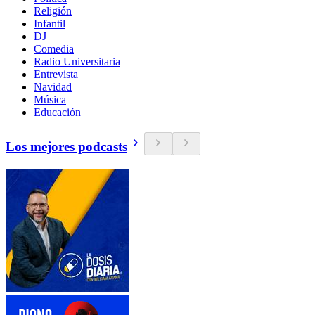
Religión
Infantil
DJ
Comedia
Radio Universitaria
Entrevista
Navidad
Música
Educación
Los mejores podcasts