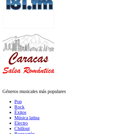
Géneros musicales más populares
Pop
Rock
Éxitos
Música latina
Electro
Chillout
Reggaetón