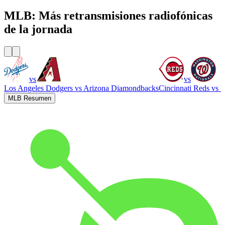
MLB: Más retransmisiones radiofónicas
de la jornada
vs
vs
Los Angeles Dodgers
vs
Arizona Diamondbacks
Cincinnati Reds
vs
W
MLB Resumen