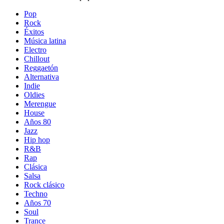
Pop
Rock
Éxitos
Música latina
Electro
Chillout
Reggaetón
Alternativa
Indie
Oldies
Merengue
House
Años 80
Jazz
Hip hop
R&B
Rap
Clásica
Salsa
Rock clásico
Techno
Años 70
Soul
Trance