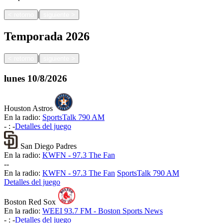
|
<
retorno
siguiente
>
Temporada
2026
|
<
retorno
siguiente
>
lunes
10/8/2026
Houston Astros
En la radio:
SportsTalk 790 AM
-
:
-
Detalles del juego
San Diego Padres
En la radio:
KWFN - 97.3 The Fan
-
-
En la radio:
KWFN - 97.3 The Fan
SportsTalk 790 AM
Detalles del juego
Boston Red Sox
En la radio:
WEEI 93.7 FM - Boston Sports News
-
:
-
Detalles del juego