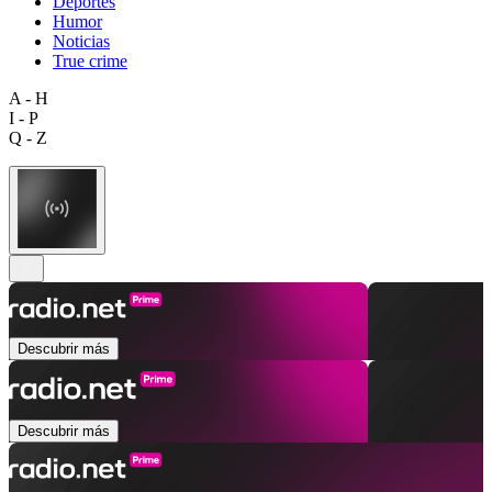
Deportes
Humor
Noticias
True crime
A - H
I - P
Q - Z
Descubrir más
Descubrir más