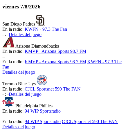
viernes
7/8/2026
San Diego Padres
En la radio:
KWFN - 97.3 The Fan
-
:
-
Detalles del juego
Arizona Diamondbacks
En la radio:
KMVP - Arizona Sports 98.7 FM
-
-
En la radio:
KMVP - Arizona Sports 98.7 FM
KWFN - 97.3 The
Fan
Detalles del juego
Toronto Blue Jays
En la radio:
CJCL Sportsnet 590 The FAN
-
:
-
Detalles del juego
Philadelphia Phillies
En la radio:
94 WIP Sportsradio
-
-
En la radio:
94 WIP Sportsradio
CJCL Sportsnet 590 The FAN
Detalles del juego