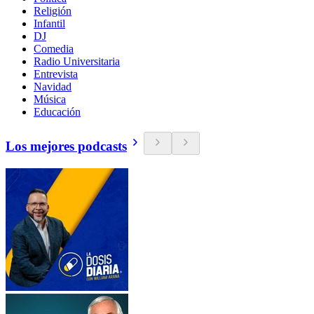
Religión
Infantil
DJ
Comedia
Radio Universitaria
Entrevista
Navidad
Música
Educación
Los mejores podcasts