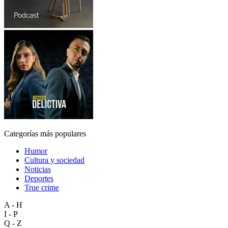
Categorías más populares
Humor
Cultura y sociedad
Noticias
Deportes
True crime
A - H
I - P
Q - Z