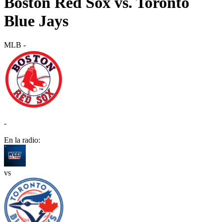
Boston Red Sox vs. Toronto
Blue Jays
MLB
-
-
En la radio:
vs