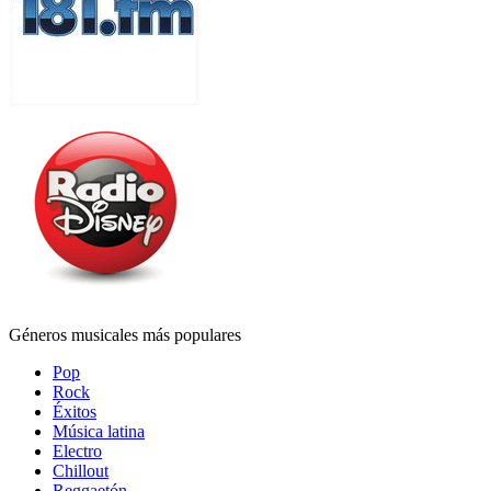
Géneros musicales más populares
Pop
Rock
Éxitos
Música latina
Electro
Chillout
Reggaetón