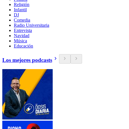
Religión
Infantil
DJ
Comedia
Radio Universitaria
Entrevista
Navidad
Música
Educación
Los mejores podcasts