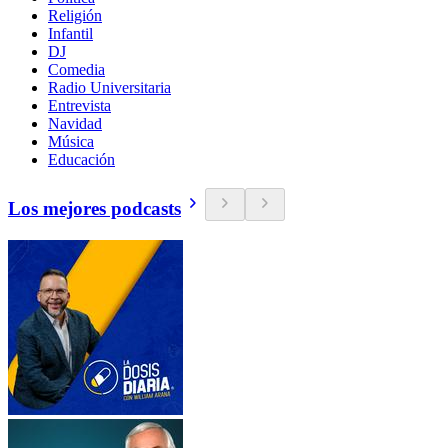
Religión
Infantil
DJ
Comedia
Radio Universitaria
Entrevista
Navidad
Música
Educación
Los mejores podcasts