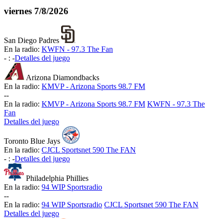
viernes
7/8/2026
San Diego Padres
En la radio:
KWFN - 97.3 The Fan
-
:
-
Detalles del juego
Arizona Diamondbacks
En la radio:
KMVP - Arizona Sports 98.7 FM
-
-
En la radio:
KMVP - Arizona Sports 98.7 FM
KWFN - 97.3 The
Fan
Detalles del juego
Toronto Blue Jays
En la radio:
CJCL Sportsnet 590 The FAN
-
:
-
Detalles del juego
Philadelphia Phillies
En la radio:
94 WIP Sportsradio
-
-
En la radio:
94 WIP Sportsradio
CJCL Sportsnet 590 The FAN
Detalles del juego