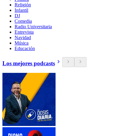
Religión
Infantil
DJ
Comedia
Radio Universitaria
Entrevista
Navidad
Música
Educación
Los mejores podcasts