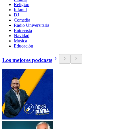
Religión
Infantil
DJ
Comedia
Radio Universitaria
Entrevista
Navidad
Música
Educación
Los mejores podcasts