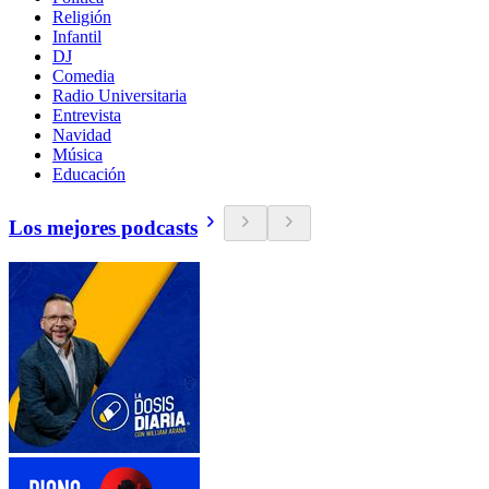
Religión
Infantil
DJ
Comedia
Radio Universitaria
Entrevista
Navidad
Música
Educación
Los mejores podcasts