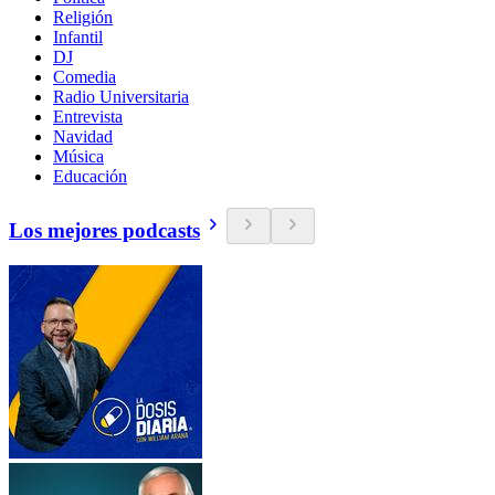
Religión
Infantil
DJ
Comedia
Radio Universitaria
Entrevista
Navidad
Música
Educación
Los mejores podcasts