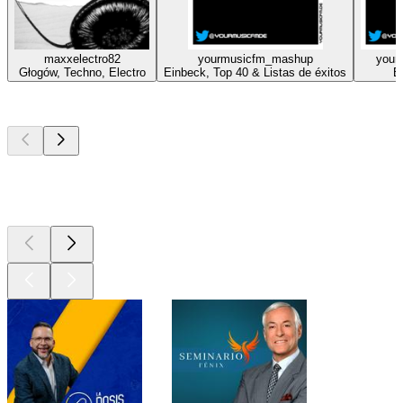
maxxelectro82
yourmusicfm_mashup
your
Głogów, Techno, Electro
Einbeck, Top 40 & Listas de éxitos
E
Los mejores
podcasts
Los mejores
podcasts
Los mejores
podcasts