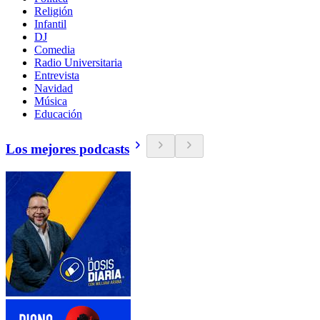
Religión
Infantil
DJ
Comedia
Radio Universitaria
Entrevista
Navidad
Música
Educación
Los mejores podcasts