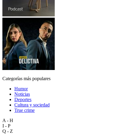
Categorías más populares
Humor
Noticias
Deportes
Cultura y sociedad
True crime
A - H
I - P
Q - Z