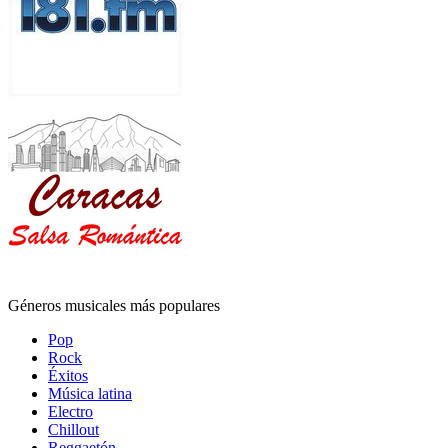
Géneros musicales más populares
Pop
Rock
Éxitos
Música latina
Electro
Chillout
Reggaetón