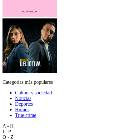
Categorías más populares
Cultura y sociedad
Noticias
Deportes
Humor
True crime
A - H
I - P
Q - Z