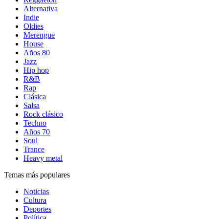
Alternativa
Indie
Oldies
Merengue
House
Años 80
Jazz
Hip hop
R&B
Rap
Clásica
Salsa
Rock clásico
Techno
Años 70
Soul
Trance
Heavy metal
Temas más populares
Noticias
Cultura
Deportes
Política