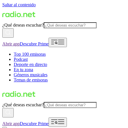
Saltar al contenido
¿Qué deseas escuchar?
Abrir app
Descubre Prime
Top 100 emisoras
Podcast
Deporte en directo
En tu zona
Géneros musicales
Temas de emisoras
¿Qué deseas escuchar?
Abrir app
Descubre Prime