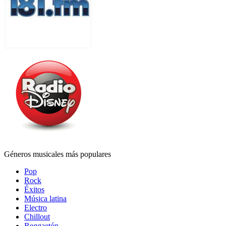
Géneros musicales más populares
Pop
Rock
Éxitos
Música latina
Electro
Chillout
Reggaetón