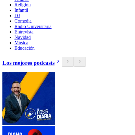
Religión
Infantil
DJ
Comedia
Radio Universitaria
Entrevista
Navidad
Música
Educación
Los mejores podcasts