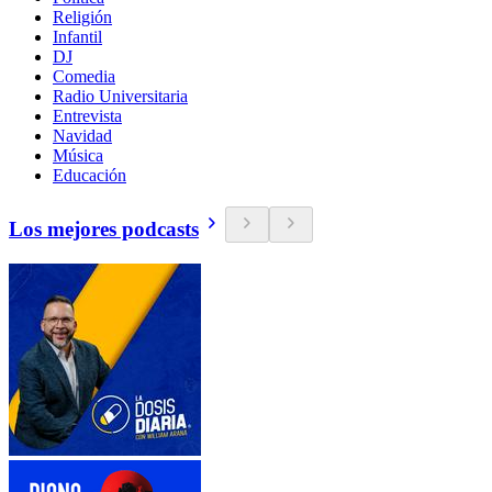
Religión
Infantil
DJ
Comedia
Radio Universitaria
Entrevista
Navidad
Música
Educación
Los mejores podcasts