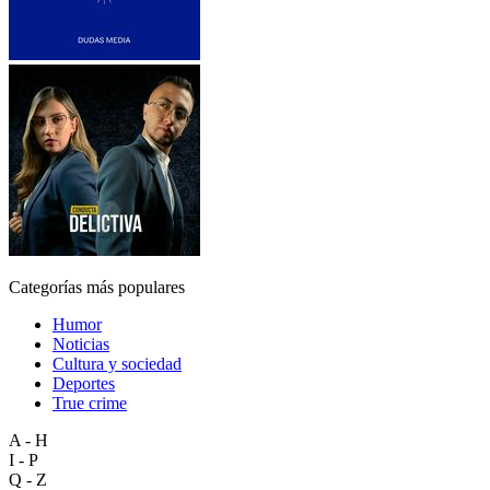
Categorías más populares
Humor
Noticias
Cultura y sociedad
Deportes
True crime
A - H
I - P
Q - Z