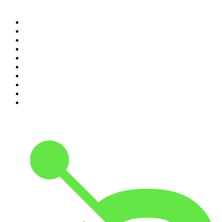
Top 100 podcasts en
Colombia
1
.
LA DOSIS DIARIA ROKA
2
.
DianaUribe.fm
3
.
Seminario Fenix | Brian Tracy
4
.
365 con Dios
5
.
Estoicismo Filosofia
6
.
Huevos Revueltos con Política
7
.
BBVA Aprendemos juntos
8
.
Despertando
9
.
Durmiendo
10
.
Conducta Delictiva