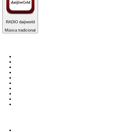
RADIO daijiworld
Música tradicional
Top 100 en
radio.net
1
.
Gay FM
2
.
Blu Radio
3
.
Caracol Radio
4
.
SALSA LA SALSERA
5
.
La FM Medellín
6
.
90s90s DANCE RADIO
7
.
Capital Salsa
8
.
Radioaktiva
9
.
Caracas. Salsa Romántica
10
.
Radio Disney México
Top 100 podcasts en
Colombia
1
.
LA DOSIS DIARIA ROKA