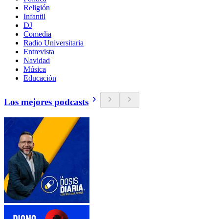
Religión
Infantil
DJ
Comedia
Radio Universitaria
Entrevista
Navidad
Música
Educación
Los mejores podcasts