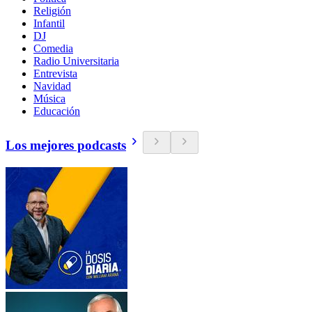
Religión
Infantil
DJ
Comedia
Radio Universitaria
Entrevista
Navidad
Música
Educación
Los mejores podcasts