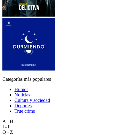
Categorías más populares
Humor
Noticias
Cultura y sociedad
Deportes
True crime
A - H
I - P
Q - Z