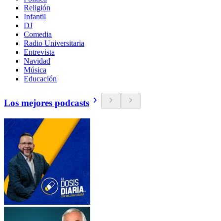
Religión
Infantil
DJ
Comedia
Radio Universitaria
Entrevista
Navidad
Música
Educación
Los mejores podcasts