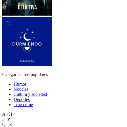
Categorías más populares
Humor
Noticias
Cultura y sociedad
Deportes
True crime
A - H
I - P
Q - Z