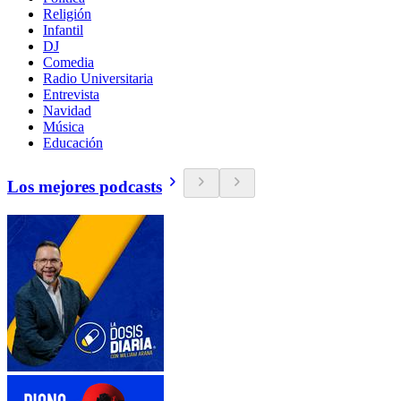
Religión
Infantil
DJ
Comedia
Radio Universitaria
Entrevista
Navidad
Música
Educación
Los mejores podcasts