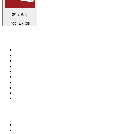
89.7 Bay
Pop, Éxitos
Top 100 en
radio.net
1
.
Gay FM
2
.
Blu Radio
3
.
Caracol Radio
4
.
SALSA LA SALSERA
5
.
La FM Medellín
6
.
90s90s DANCE RADIO
7
.
Capital Salsa
8
.
Radioaktiva
9
.
Caracas. Salsa Romántica
10
.
Radio Disney México
Top 100 podcasts en
Colombia
1
.
LA DOSIS DIARIA ROKA
2
.
DianaUribe.fm