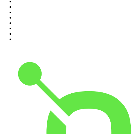
3
.
Seminario Fenix | Brian Tracy
4
.
365 con Dios
5
.
Estoicismo Filosofia
6
.
Huevos Revueltos con Política
7
.
BBVA Aprendemos juntos
8
.
Despertando
9
.
Durmiendo
10
.
Conducta Delictiva