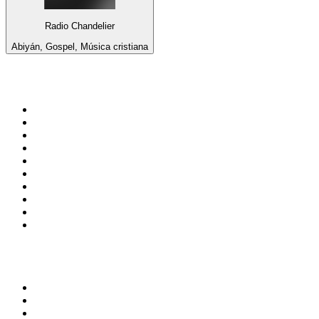
Radio Chandelier
Abiyán, Gospel, Música cristiana
Top 100 en
radio.net
1
.
Gay FM
2
.
Blu Radio
3
.
Caracol Radio
4
.
SALSA LA SALSERA
5
.
La FM Medellín
6
.
90s90s DANCE RADIO
7
.
Radioaktiva
8
.
Capital Salsa
9
.
Caracas. Salsa Romántica
10
.
Radio Disney México
Top 100 podcasts en
Colombia
1
.
LA DOSIS DIARIA ROKA
2
.
Seminario Fenix | Brian Tracy
3
.
DianaUribe.fm