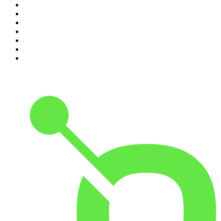
4
.
365 con Dios
5
.
Estoicismo Filosofia
6
.
Huevos Revueltos con Política
7
.
Despertando
8
.
BBVA Aprendemos juntos
9
.
Conducta Delictiva
10
.
Durmiendo