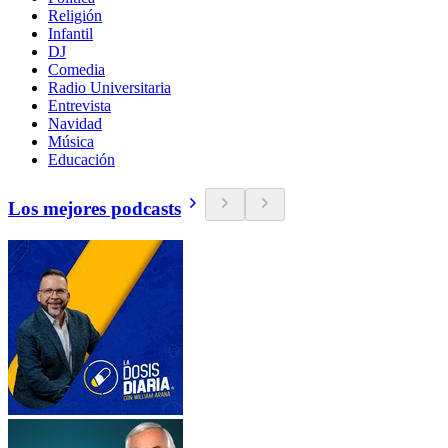
Religión
Infantil
DJ
Comedia
Radio Universitaria
Entrevista
Navidad
Música
Educación
Los mejores podcasts