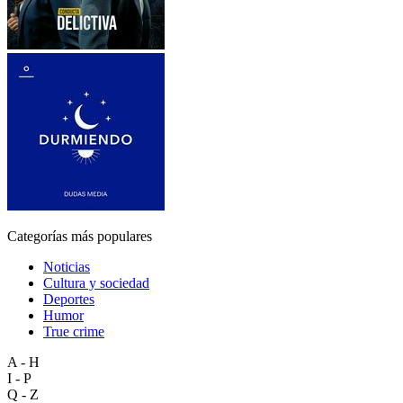
Categorías más populares
Noticias
Cultura y sociedad
Deportes
Humor
True crime
A - H
I - P
Q - Z