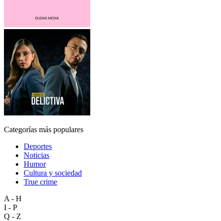
Categorías más populares
Deportes
Noticias
Humor
Cultura y sociedad
True crime
A - H
I - P
Q - Z