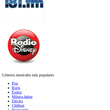
Géneros musicales más populares
Pop
Rock
Éxitos
Música latina
Electro
Chillout
Reggaetón