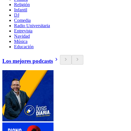
Religión
Infantil
DJ
Comedia
Radio Universitaria
Entrevista
Navidad
Música
Educación
Los mejores podcasts