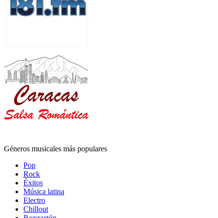
Géneros musicales más populares
Pop
Rock
Éxitos
Música latina
Electro
Chillout
Reggaetón