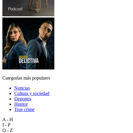
Categorías más populares
Noticias
Cultura y sociedad
Deportes
Humor
True crime
A - H
I - P
Q - Z