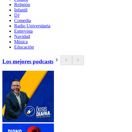
Religión
Infantil
DJ
Comedia
Radio Universitaria
Entrevista
Navidad
Música
Educación
Los mejores podcasts