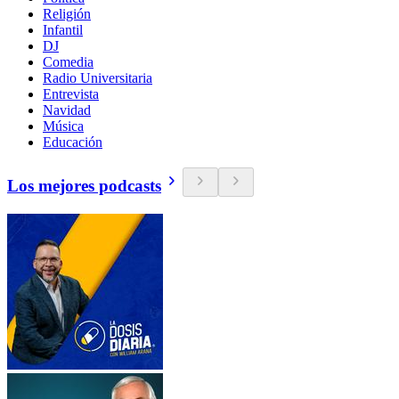
Religión
Infantil
DJ
Comedia
Radio Universitaria
Entrevista
Navidad
Música
Educación
Los mejores podcasts