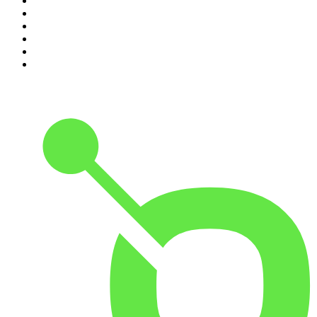
5
.
Estoicismo Filosofia
6
.
Huevos Revueltos con Política
7
.
Despertando
8
.
BBVA Aprendemos juntos
9
.
Conducta Delictiva
10
.
Durmiendo